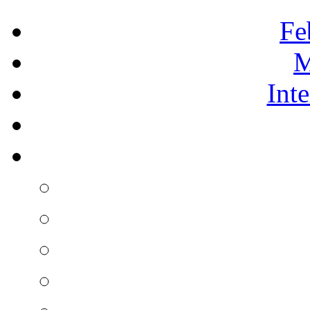
Fe
M
Int