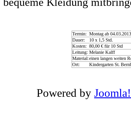
bequeme Kleidung
mitbring
Termin:
Montag ab 04.03.2013 
Dauer:
10
x
1,5 Std.
Kosten:
80,00 € für 10 Std
Leitung:
Melanie
Kalff
Material:
einen langen weiten R
Ort:
Kindergarten St. Bern
Xnxx
Wwwxxx
Powered by
Joomla!
Video
Porn
Videos
-
Wwwxxx
video
india
سكس