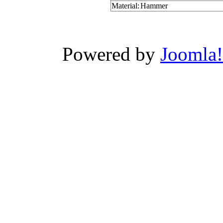
Material:
Hammer
Xnxx
Wwwxxx
Powered by
Joomla!
Video
Porn
Videos
-
Wwwxxx
video
india
سكس
بناااات
نيك
في
الكس
مص
لحس
ساخن
محجبة
تحب
نيك
الطيز