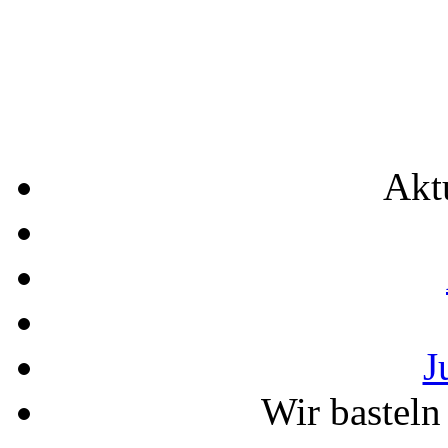
Akt
J
Wir bastel