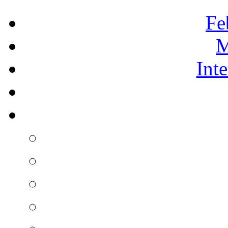
Fe
M
Int