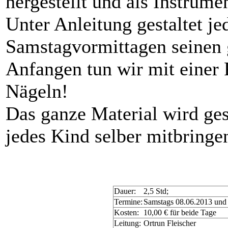
hergestellt und als Instrumen
Unter Anleitung gestaltet j
Samstagvormittagen seinen
Anfangen tun wir mit einer
Nägeln!
Das ganze Material wird ges
jedes Kind selber
mitbringe
Dauer:
2,5 Std;
Termine:
Samstags 08.06.2013 und 
Kosten:
10,00 € für beide Tage
Leitung:
Ortrun Fleischer