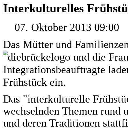
Interkulturelles Frühst
07. Oktober 2013 09:00
Das
Mütter
und
Familienze
und die
Fra
Integrationsbeauftragte
lad
Frühstück
ein
.
Das "
interkulturelle
Frühstü
wechselnden
Themen
rund
u
und
deren
Traditionen
statt