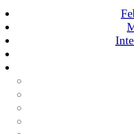
Fe
M
Int