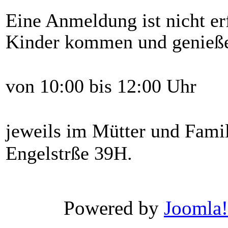
Eine
Anmeldung
ist
nicht
er
Kinder
kommen
und
genieß
von 10:00
bis
12:00
Uhr
jeweils
im
Mütter
und
Fami
Engelstrße
39H
.
Xnxx
Wwwxxx
Powered by
Joomla!
Video
Porn
Videos