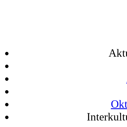
Akt
Okt
Interkult