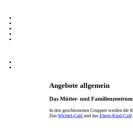
Angebote allgemein
Das Mütter- und Familienzentrum L
In den geschlossenen Gruppen werden die Ki
Das
Wichtel-Café
und das
Eltern-Kind-Café
Xnxx
Wwwxxx
Video