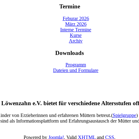
Termine
Feburar 2026
März 2026
Interne Termine
Kurse
Archiv
Downloads
Programm
Dateien und Formulare
öwenzahn e.V. bietet für verschiedene Altersstufen o
nder von Erzieherinnen und erfahrenen Müttern betreut.(
Spielgruppe
)
sind als Informationsplattform und Erfahrungsaustausch der Mütter und
Powered by
Joomla!
. Valid
XHTML
and
CSS
.