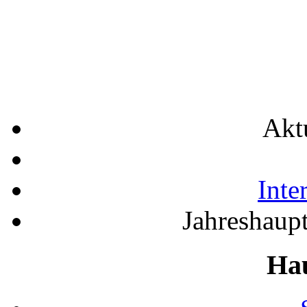
Akt
Inte
Jahreshaup
Ha