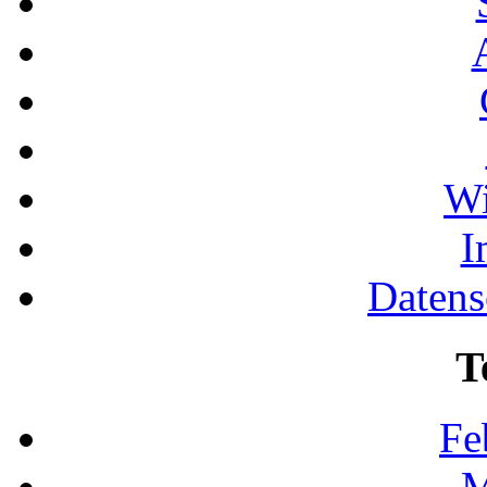
Wi
I
Datens
T
Fe
M