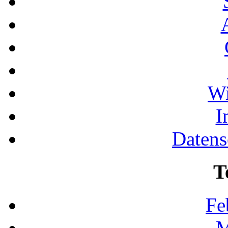
Wi
I
Datens
T
Fe
M