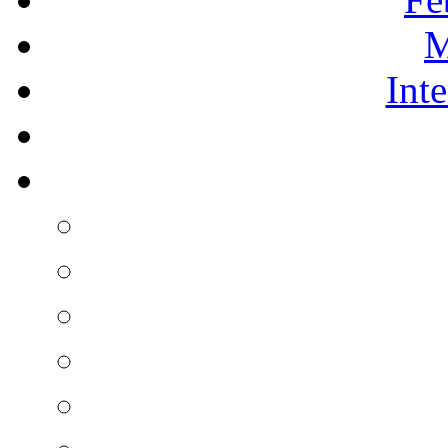
M
Int