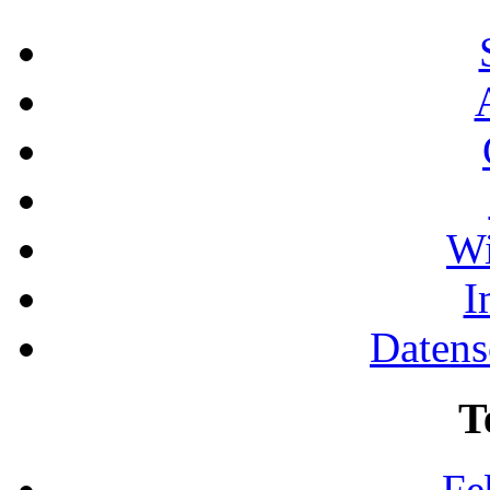
Wi
I
Datens
T
Fe