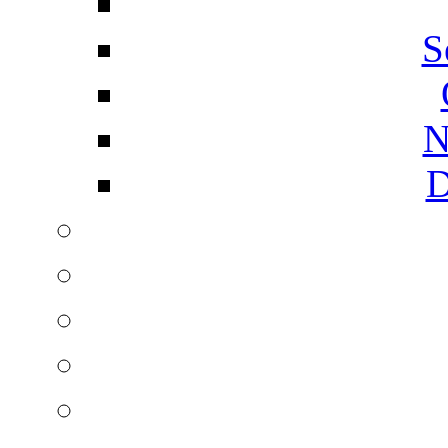
S
N
D