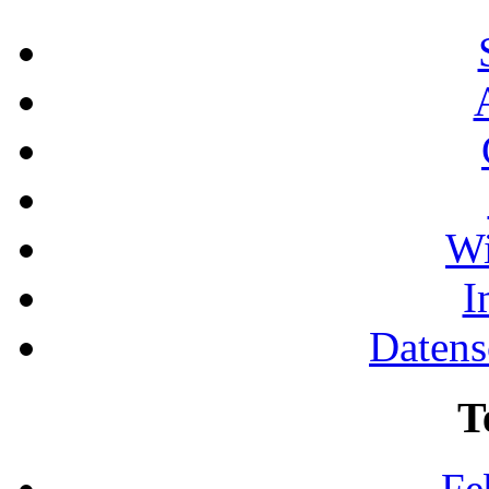
Wi
I
Datens
T
Fe