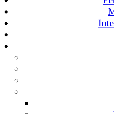
M
Int