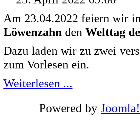
Am 23.04.2022 feiern wir 
Löwenzahn
den
Welttag de
Dazu laden wir zu zwei vers
zum Vorlesen ein.
Weiterlesen ...
Xnxx
Wwwxxx
Powered by
Joomla!
Video
Porn
Videos
-
Wwwxxx
video
india