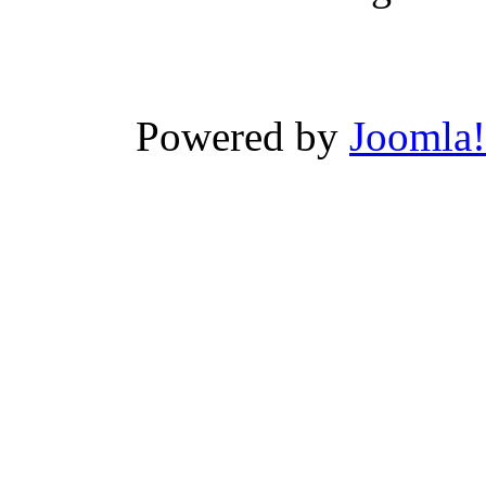
Xnxx
Wwwxxx
Powered by
Joomla!
Video
Porn
Videos
-
Wwwxxx
video
india
سكس
بناااات
نيك
في
الكس
مص
لحس
ساخن
محجبة
تحب
نيك