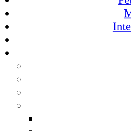
M
Int