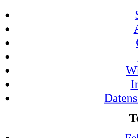
Wi
I
Datens
T
Fe