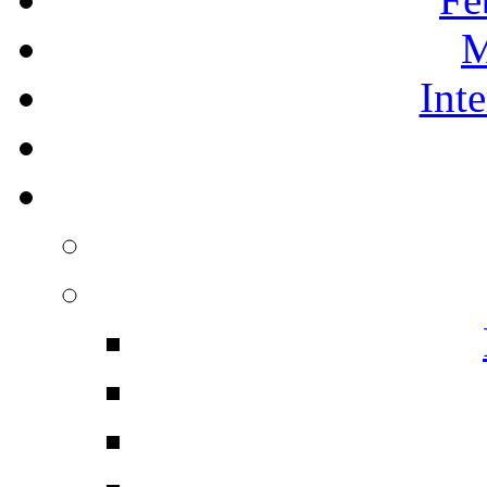
M
Int