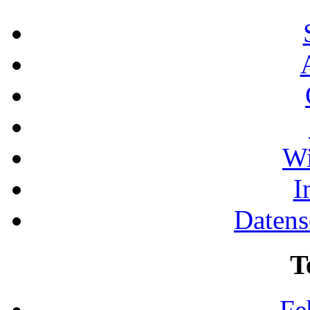
Wi
I
Datens
T
Fe