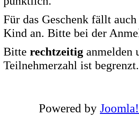
pünktlich.
Für das Geschenk fällt auch
Kind an. Bitte bei der Anme
Bitte
rechtzeitig
anmelden u
Teilnehmerzahl ist begrenzt.
Xnxx
Wwwxxx
Powered by
Joomla!
Video
Porn
Videos
-
Wwwxxx
video
india