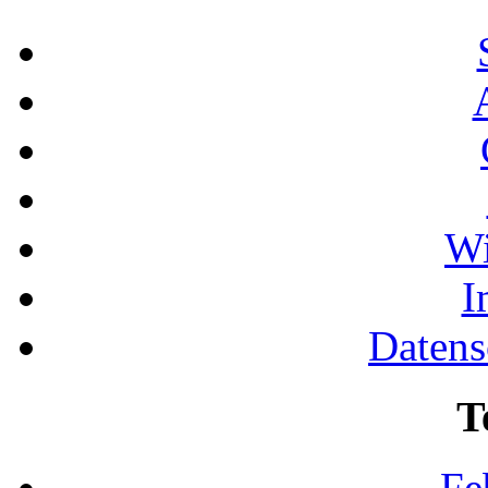
Wi
I
Datens
T
Fe