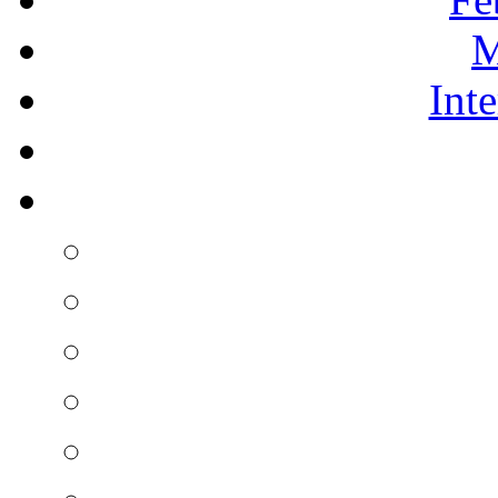
M
Int