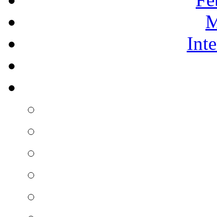
M
Int