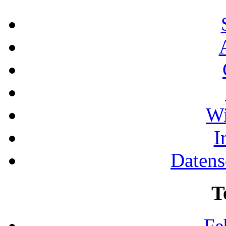
Wi
I
Datens
T
Fe